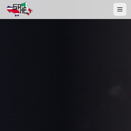
Inicio
Productos
Nosotros
Proyectos
Contacto
Webmail
Cotizar Ahora