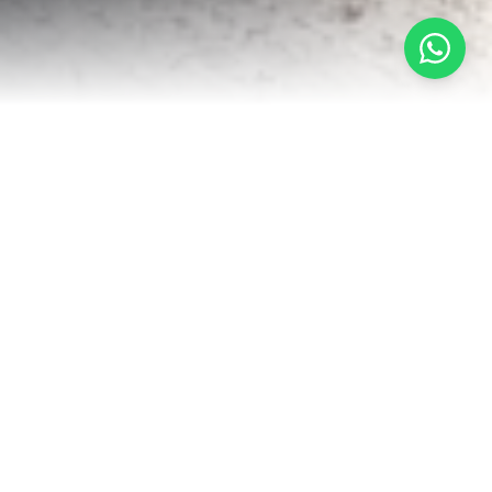
NUESTROS PRODUCTOS
Materiales de
Primera
Calidad
Ofrecemos una amplia gama de productos
especializados para la industria de la
construcción y prefabricación.