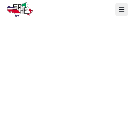
Inicio
Productos
Nosotros
Proyectos
Contacto
Webmail
Cotizar Ahora