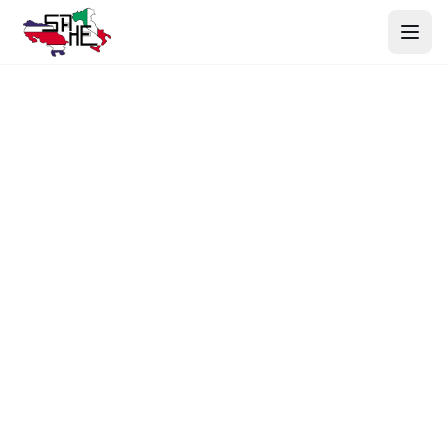
Inicio
Productos
Nosotros
Proyectos
Contacto
Webmail
Cotizar Ahora