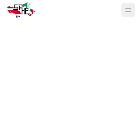
Inicio
Productos
Nosotros
Proyectos
Contacto
Webmail
Cotizar Ahora