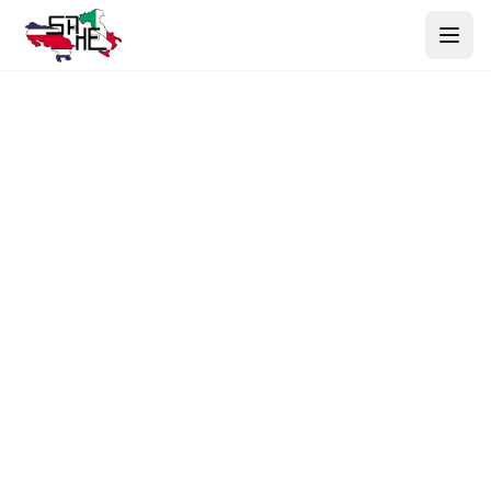
Inicio
Productos
Nosotros
Proyectos
Contacto
Webmail
Cotizar Ahora