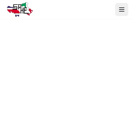
Inicio
Productos
Nosotros
Proyectos
Contacto
Webmail
Cotizar Ahora