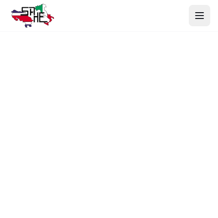
Inicio
Productos
Nosotros
Proyectos
Contacto
Webmail
Cotizar Ahora