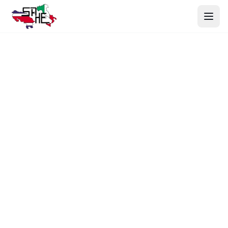
Inicio
Productos
Nosotros
Proyectos
Contacto
Webmail
Cotizar Ahora