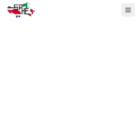
Inicio
Productos
Nosotros
Proyectos
Contacto
Webmail
Cotizar Ahora