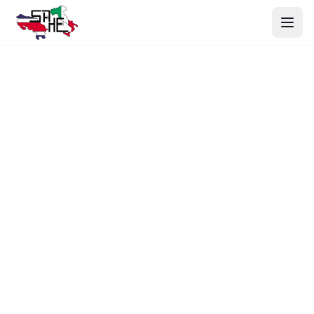
Inicio
Productos
Nosotros
Proyectos
Contacto
Webmail
Cotizar Ahora