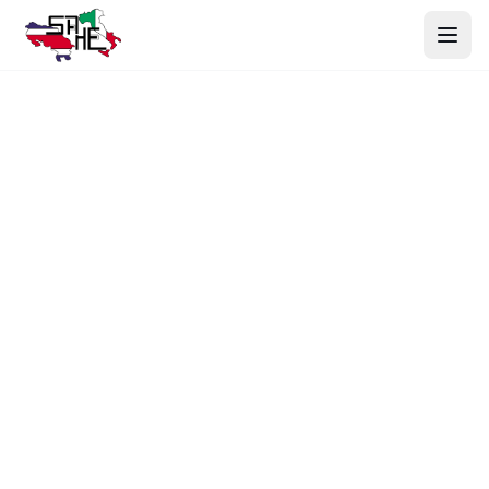
Inicio
Productos
Nosotros
Proyectos
Contacto
Webmail
Cotizar Ahora